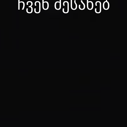
ჩ
ვ
ე
ნ
შ
ე
ს
ა
ხ
ე
ბ