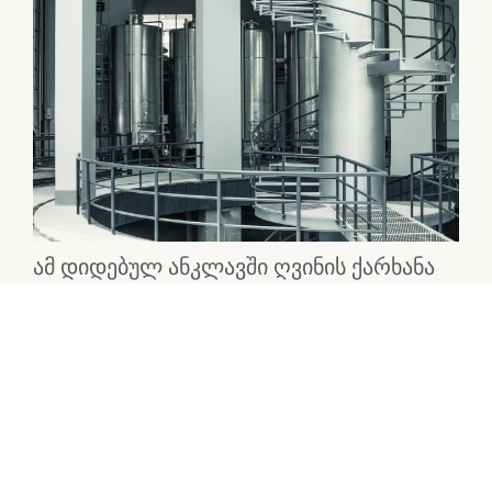
ამ დიდებულ ანკლავში ღვინის ქარხანა
პატივს სცემს ამ მემკვიდრეობას,
ამზადებს ღვინოებს, რომლებიც
განასახიერებს საქართველოს ჯიშებისა
და სტილის არსს. მტკიცე საფერავიდან
ეთერულ რქაწითელამდე, თითოეული
ბოთლი ბუნების ჰარმონიისა და
ადამიანის გამომგონებლობის მოწმობს.