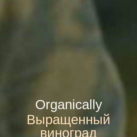
O
r
g
a
n
i
c
a
l
l
y
Выращенный
виноград