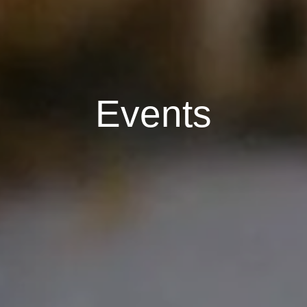
E
v
e
n
t
s