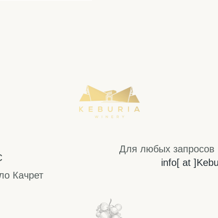
Для любых запросов 
с
info[ at ]Keb
ло Качрет